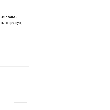
ые платья -
шито вручную
,