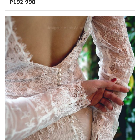
₽
192 990