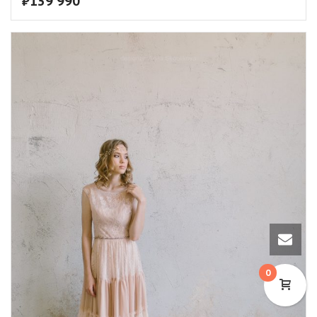
₽
139 990
0