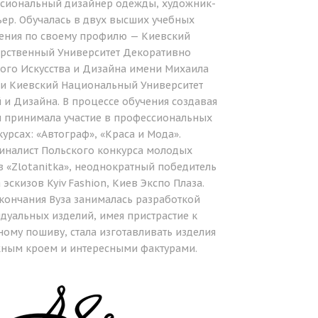
ссиональный дизайнер одежды, художник-
ер. Обучалась в двух высших учебных
ения по своему профилю — Киевский
арственный Университет Декоративно
ого Искусства и Дизайна имени Михаила
 и Киевский Национальный Университет
 и Дизайна. В процессе обучения создавая
 принимала участие в профессиональных
урсах: «Автограф», «Краса и Мода».
иналист Польского конкурса молодых
 «Zlotanitka», неоднократный победитель
 эскизов Kyiv Fashion, Киев Экспо Плаза.
кончания Вуза занималась разработкой
дуальных изделий, имея пристрастие к
ому пошиву, стала изготавливать изделия
жным кроем и интересными фактурами.