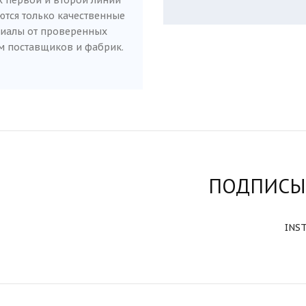
х первой и второй линии
ются только качественные
иалы от проверенных
 поставщиков и фабрик.
ПОДПИСЫ
INS