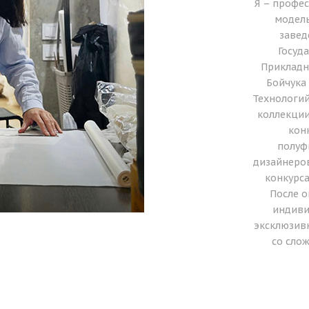
Я – профе
модель
завед
Госуд
Прикладн
Бойчука
Технологий
коллекции
конк
полуф
дизайнеров
конкурса
После о
индиви
эксклюзивн
со сло